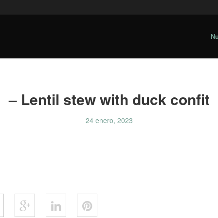
Nu
– Lentil stew with duck confit
24 enero, 2023