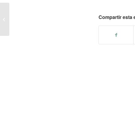
– Lentejas estofadas con pato
Compartir esta 
confitado